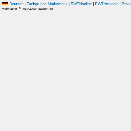
Deutsch
|
Fachgruppe Mathematik
|
RWTHonline
|
RWTHmoodle
|
Priva
webmaster
math2.rwth-aachen.de