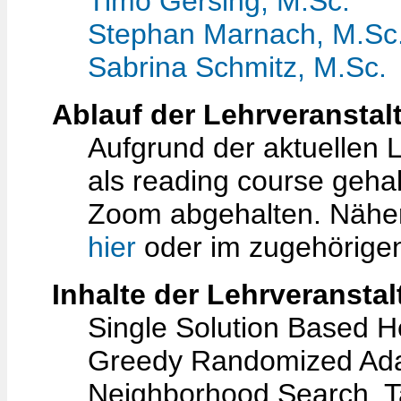
Timo Gersing, M.Sc.
Stephan Marnach, M.Sc
Sabrina Schmitz, M.Sc.
Ablauf der Lehrveranstal
Aufgrund der aktuellen 
als reading course geh
Zoom abgehalten. Näher
hier
oder im zugehörig
Inhalte der Lehrveransta
Single Solution Based He
Greedy Randomized Adap
Neighborhood Search, T