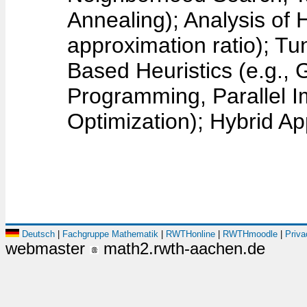
Annealing); Analysis of 
approximation ratio); Tu
Based Heuristics (e.g., 
Programming, Parallel I
Optimization); Hybrid A
Deutsch
|
Fachgruppe Mathematik
|
RWTHonline
|
RWTHmoodle
|
Priva
webmaster
math2.rwth-aachen.de