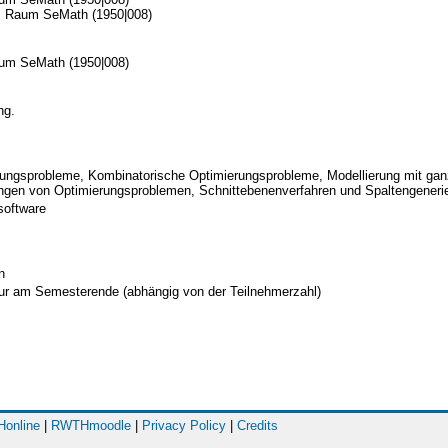
r, Raum SeMath (1950|008)
aum SeMath (1950|008)
ng.
rungsprobleme, Kombinatorische Optimierungsprobleme, Modellierung mit ganz
ngen von Optimierungsproblemen, Schnittebenenverfahren und Spaltengenerie
software
n
ur am Semesterende (abhängig von der Teilnehmerzahl)
online
|
RWTHmoodle
|
Privacy Policy
|
Credits