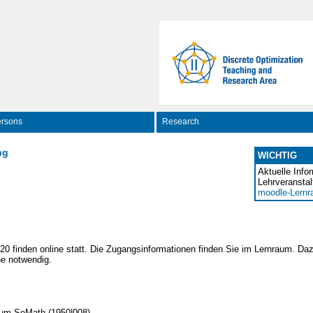
rsons
Research
ng
WICHTIG
Aktuelle Info
Lehrveranstal
moodle-Lern
20 finden online statt. Die Zugangsinformationen finden Sie im Lernraum. Da
e notwendig.
aum SeMath (1950|008)