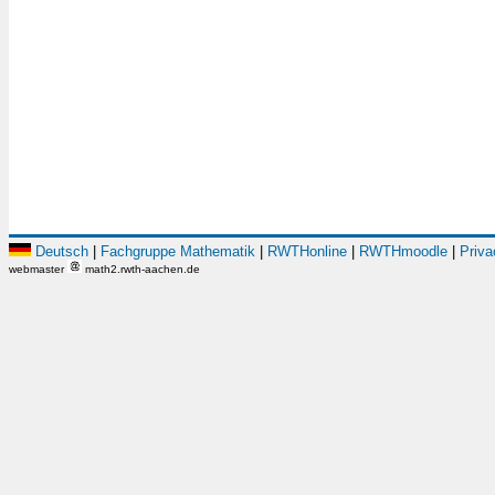
Deutsch
|
Fachgruppe Mathematik
|
RWTHonline
|
RWTHmoodle
|
Priva
webmaster
math2.rwth-aachen.de