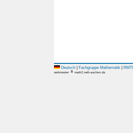
Deutsch
|
Fachgruppe Mathematik
|
RWTH
webmaster
math2.rwth-aachen.de