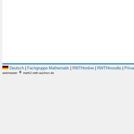
Deutsch
|
Fachgruppe Mathematik
|
RWTHonline
|
RWTHmoodle
|
Priva
webmaster
math2.rwth-aachen.de