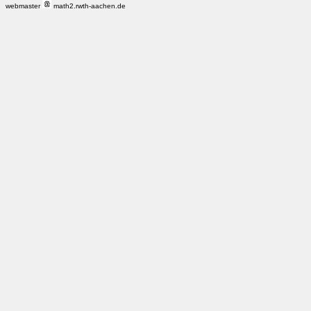
webmaster
math2.rwth-aachen.de