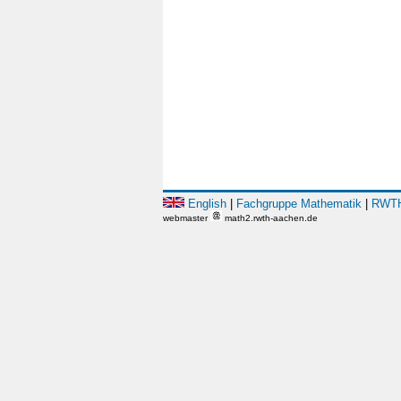
English
|
Fachgruppe Mathematik
|
RWTH
webmaster
math2.rwth-aachen.de