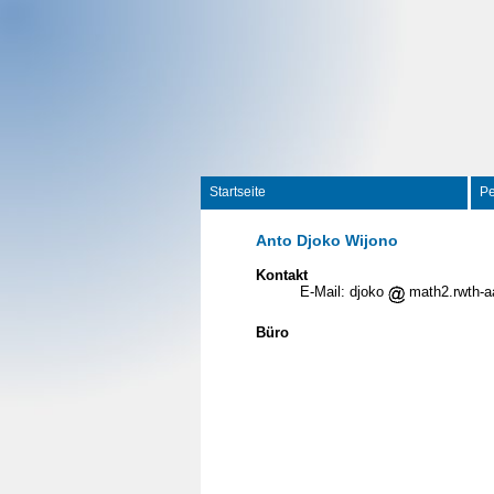
Startseite
P
Anto Djoko Wijono
Kontakt
E-Mail: djoko
math2.rwth-a
Büro