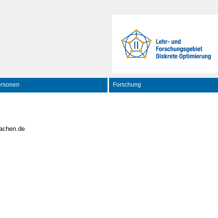
ersonen
Forschung
achen.de