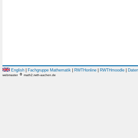
English
|
Fachgruppe Mathematik
|
RWTHonline
|
RWTHmoodle
|
Daten
webmaster
math2.rwth-aachen.de