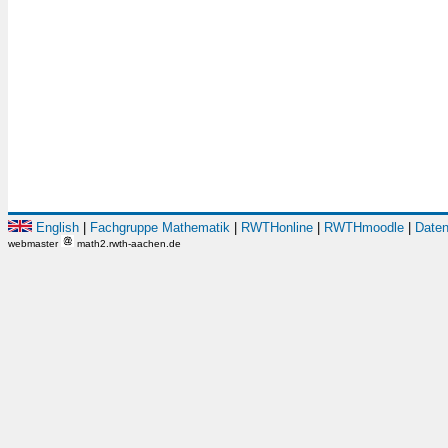
English
|
Fachgruppe Mathematik
|
RWTHonline
|
RWTHmoodle
|
Daten
webmaster
math2.rwth-aachen.de