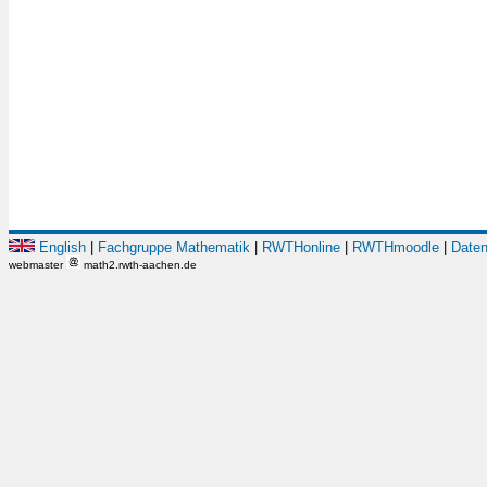
English
|
Fachgruppe Mathematik
|
RWTHonline
|
RWTHmoodle
|
Daten
webmaster
math2.rwth-aachen.de