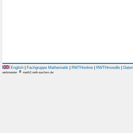
English
|
Fachgruppe Mathematik
|
RWTHonline
|
RWTHmoodle
|
Daten
webmaster
math2.rwth-aachen.de