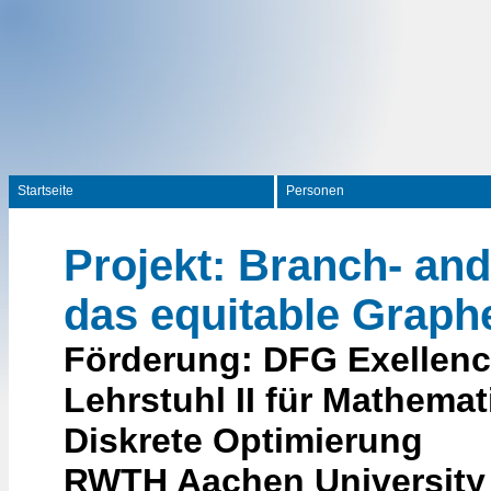
Startseite
Personen
Projekt: Branch- an
das equitable Grap
Förderung: DFG Exellence
Lehrstuhl II für Mathema
Diskrete Optimierung
RWTH Aachen University