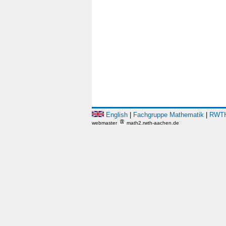
English
|
Fachgruppe Mathematik
|
RWTH
webmaster
math2.rwth-aachen.de