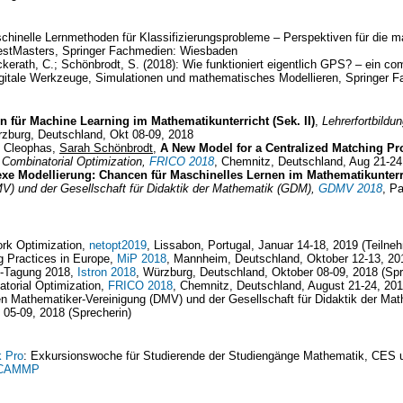
chinelle Lernmethoden für Klassifizierungsprobleme – Perspektiven für die 
estMasters, Springer Fachmedien: Wiesbaden
ckerath, C.; Schönbrodt, S. (2018): Wie funktioniert eigentlich GPS? – ein co
igitale Werkzeuge, Simulationen und mathematisches Modellieren, Springer
 für Machine Learning im Mathematikunterricht (Sek. II)
,
Lehrerfortbild
rzburg, Deutschland, Okt 08-09, 2018
e Cleophas,
Sarah Schönbrodt
,
A New Model for a Centralized Matching Pr
 Combinatorial Optimization,
FRICO 2018
, Chemnitz, Deutschland, Aug 21-24
xe Modellierung: Chancen für Maschinelles Lernen im Mathematikunterr
V) und der Gesellschaft für Didaktik der Mathematik (GDM),
GDMV 2018
, P
ork Optimization,
netopt2019
, Lissabon, Portugal, Januar 14-18, 2019 (Teilne
 Practices in Europe,
MiP 2018
, Mannheim, Deutschland, Oktober 12-13, 201
on-Tagung 2018,
Istron 2018
, Würzburg, Deutschland, Oktober 08-09, 2018 (Spr
torial Optimization,
FRICO 2018
, Chemnitz, Deutschland, August 21-24, 201
n Mathematiker-Vereinigung (DMV) und der Gesellschaft für Didaktik der M
 05-09, 2018 (Sprecherin)
 Pro
: Exkursionswoche für Studierende der Studiengänge Mathematik, CES 
r CAMMP