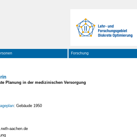
ersonen
Forschung
rin
uste Planung in der medizinischen Versorgung
ageplan
: Gebäude 1950
.rwth-aachen.de
rung