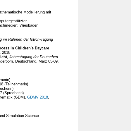
mathematische Modellierung mit
mputergestützter
 Fachmedien: Wiesbaden
ung im Rahmen der Istron-Tagung
ocess in Children's Daycare
, 2018
icht
,
Jahrestagung der Deutschen
aderborn, Deutschland, März 05-09,
hmerin)
8 (Teilnehmerin)
echerin)
7 (Sprecherin)
athematik (GDM),
GDMV 2018
,
und Simulation Science