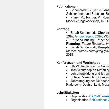
Publikationen
Schönbrodt, S. (2019): Mas
Schülerinnen und Schülern, B
Frank, M.; Richter, P.; Roe
Modellierungsworkshop, In: D
Vorträge
Sarah Schönbrodt
,
Chancen
2018,
Istron-Tagung 2018
, Wü
Christina Büsing, Catherin
Planning
,
Future Research in
Sarah Schönbrodt
,
Komple
Mathematiker-Vereinigung (DM
2018
Konferenzen und Workshops
8th Winter School on Netw
15th Workshop on Matching
Lehrerfortbildung und Istr
Future Research in Combina
Jahrestagung der Deutsche
Paderborn, Deutschland, März
Lehrtätigkeiten
Organisation
CAMMP week
Organisation
Schülerlabo