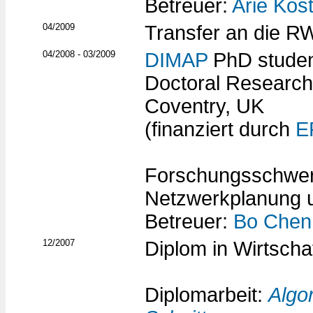
Betreuer:
Arie Kos
04/2009
Transfer an die 
04/2008 - 03/2009
DIMAP
PhD studen
Doctoral Research
Coventry, UK
(finanziert durch
E
Forschungsschwer
Netzwerkplanung u
Betreuer:
Bo Chen
12/2007
Diplom in Wirtscha
Diplomarbeit:
Algo