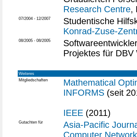
Research Centre
,
07/2004 - 12/2007
Studentische Hilfs
Konrad-Zuse-Zentr
08/2005 - 08/2005
Softwareentwickle
Projektes für DBV 
Weiteres
Mitgliedschaften
Mathematical Opti
INFORMS
(seit 20
IEEE
(2011)
Gutachten für
Asia-Pacific Journ
Computer Networ