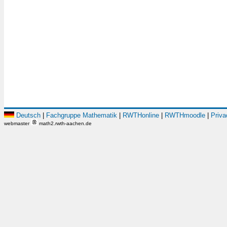
Deutsch
|
Fachgruppe Mathematik
|
RWTHonline
|
RWTHmoodle
|
Priva
webmaster
math2.rwth-aachen.de