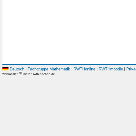
Deutsch
|
Fachgruppe Mathematik
|
RWTHonline
|
RWTHmoodle
|
Priva
webmaster
math2.rwth-aachen.de