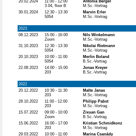
20.02.2024
11:00 - 12:00
Antonia Berger
3.04, floor B
M.Sc.-Vortrag
30.01.2024
12:30 - 13:30
Marvin Erler
5054
M.Sc.-Vortrag
2023
08.12.2023
15:00 - 16:00
Nils Winkelmann
Zoom
M.Sc.-Vortrag
31.10.2023
12:30 - 13:30
Nikolai Rietmann
5054
M.Sc.-Vortrag
20.10.2023
10:00 - 11:00
Merlin Boland
5054
B.Sc.-Vortrag
22.08.2023
14:00 - 15:00
Jonas Kreyer
203
B.Sc.-Vortrag
2022
20.12.2022
10:30 - 11:30
Malte Janas
203
M.Sc.-Vortrag
28.10.2022
11:00 - 12:00
Philipp Pabst
203
M.Sc.-Vortrag
15.07.2022
09:00 - 10:00
Zixuan Gan
Zoom
B.Sc.-Vortrag
15.06.2022
16:00 - 17:00
Kristian Schmidkonz
203
M.Sc.-Vortrag
29.03.2022
10:00 - 11:00
Marina Csanády