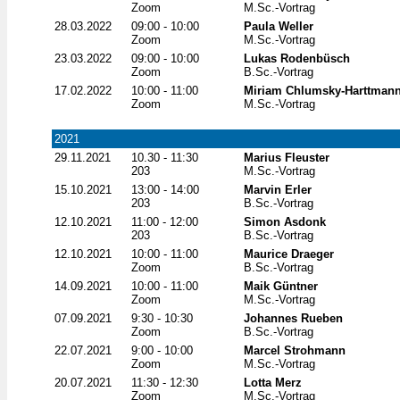
Zoom
M.Sc.-Vortrag
28.03.2022
09:00 - 10:00
Paula Weller
Zoom
M.Sc.-Vortrag
23.03.2022
09:00 - 10:00
Lukas Rodenbüsch
Zoom
B.Sc.-Vortrag
17.02.2022
10:00 - 11:00
Miriam Chlumsky-Harttman
Zoom
M.Sc.-Vortrag
2021
29.11.2021
10.30 - 11:30
Marius Fleuster
203
M.Sc.-Vortrag
15.10.2021
13:00 - 14:00
Marvin Erler
203
B.Sc.-Vortrag
12.10.2021
11:00 - 12:00
Simon Asdonk
203
B.Sc.-Vortrag
12.10.2021
10:00 - 11:00
Maurice Draeger
Zoom
B.Sc.-Vortrag
14.09.2021
10:00 - 11:00
Maik Güntner
Zoom
M.Sc.-Vortrag
07.09.2021
9:30 - 10:30
Johannes Rueben
Zoom
B.Sc.-Vortrag
22.07.2021
9:00 - 10:00
Marcel Strohmann
Zoom
M.Sc.-Vortrag
20.07.2021
11:30 - 12:30
Lotta Merz
Zoom
M.Sc.-Vortrag