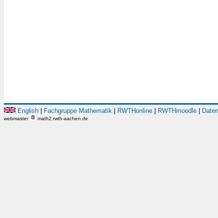
English
|
Fachgruppe Mathematik
|
RWTHonline
|
RWTHmoodle
|
Daten
webmaster
math2.rwth-aachen.de