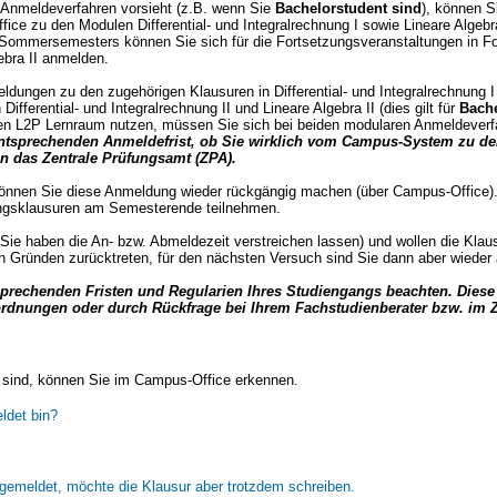
 Anmeldeverfahren vorsieht (z.B. wenn Sie
Bachelorstudent sind
), können S
ce zu den Modulen Differential- und Integralrechnung I sowie Lineare Algebra
Sommersemesters können Sie sich für die Fortsetzungsveranstaltungen in For
ebra II anmelden.
ldungen zu den zugehörigen Klausuren in Differential- und Integralrechnung I
Differential- und Integralrechnung II und Lineare Algebra II (dies gilt für
Bach
en L2P Lernraum nutzen, müssen Sie sich bei beiden modularen Anmeldever
 entsprechenden Anmeldefrist, ob Sie wirklich vom Campus-System zu de
n das Zentrale Prüfungsamt (ZPA).
können Sie diese Anmeldung wieder rückgängig machen (über Campus-Office).
ungsklausuren am Semesterende teilnehmen.
 Sie haben die An- bzw. Abmeldezeit verstreichen lassen) und wollen die Klau
 Gründen zurücktreten, für den nächsten Versuch sind Sie dann aber wieder
sprechenden Fristen und Regularien Ihres Studiengangs beachten. Diese
ordnungen oder durch Rückfrage bei Ihrem Fachstudienberater bzw. im Z
n sind, können Sie im Campus-Office erkennen.
ldet bin?
gemeldet, möchte die Klausur aber trotzdem schreiben.