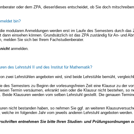
enberater oder dem ZPA, dieser/dieses entscheidet, ob Sie doch mitschreiben
emeldet bin?
 die modularen Anmeldungen werden erst im Laufe des Semesters durch das Z
t dann einsehen können. Grundsätzlich ist das ZPA zuständig für An- und 
n, melden Sie sich bei Ihrem Fachstudienberater.
l
nicht
anmelden.
ren des Lehrstuhl II und des Institut für Mathematik?
on zwei Lehrstühlen angeboten wird, sind beide Lehrstühle bemüht, vergleichb
 des Semesters zu Beginn der vorlesungsfreien Zeit eine Klausur zu der vo
diesen Termin versäumen, erkrankt sein oder die Klausur nicht bestehen, so 
eil. Beide Klausuren werden vom selben Lehrstuhl gestellt. Die genauen Ter
suren nicht bestanden haben, so nehmen Sie ggf. an weiteren Klausurversuche
l, welche im folgenden Jahr vom jeweils anderen Lehrstuhl angeboten werden.
schriften entnehmen Sie bitte Ihren Studien- und Prüfungsordnungen od