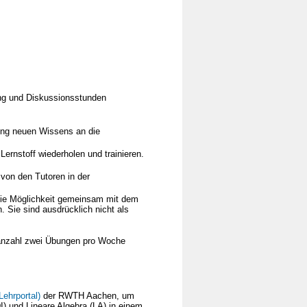
bung und Diskussionsstunden
ung neuen Wissens an die
rnstoff wiederholen und trainieren.
 von den Tutoren in der
die Möglichkeit gemeinsam mit dem
 Sie sind ausdrücklich nicht als
enanzahl zwei Übungen pro Woche
Lehrportal)
der RWTH Aachen, um
I) und Lineare Algebra (LA) in einem