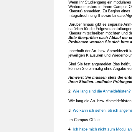
Wenn Ihr Studiengang ein modulares
Wintersemesters in Ihrem Campus-Offi
Klausur) anmelden. Zu Beginn eines 
Integralrechnung II sowie Lineare Alg
Darüber hinaus gibt es separate Anme
natürlich für die Folgeveranstaltungen 
Klausur mitschreiben möchten und d
Bitte überprüfen nach Ablauf der
Problemen wenden Sie sich bitte a
Innerhalb der An- bzw. Abmeldezeit 
jeweiligen Klausuren und Wiederhol
Sind Sie fest angemeldet (das heißt,
können Sie einmalig ohne Angabe von
Hinweis: Sie müssen stets die ent
Ihren Studien- und/oder Prüfungs
2.
Wie lang sind die Anmeldefristen?
Wie lang die An- bzw. Abmeldefriste
3.
Wo kann ich sehen, ob ich angeme
Im Campus-Office.
4.
Ich habe mich nicht zum Modul an