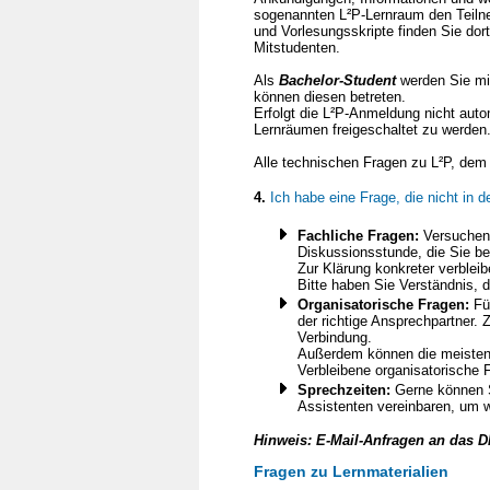
sogenannten L²P-Lernraum den Teilne
und Vorlesungsskripte finden Sie do
Mitstudenten.
Als
Bachelor-Student
werden Sie mi
können diesen betreten.
Erfolgt die L²P-Anmeldung nicht aut
Lernräumen freigeschaltet zu werden
Alle technischen Fragen zu L²P, dem 
4.
Ich habe eine Frage, die nicht in 
Fachliche Fragen:
Versuchen 
Diskussionsstunde, die Sie b
Zur Klärung konkreter verblei
Bitte haben Sie Verständnis, 
Organisatorische Fragen:
Für
der richtige Ansprechpartner.
Verbindung.
Außerdem können die meisten 
Verbleibene organisatorische F
Sprechzeiten:
Gerne können Si
Assistenten vereinbaren, um w
Hinweis: E-Mail-Anfragen an das 
Fragen zu Lernmaterialien