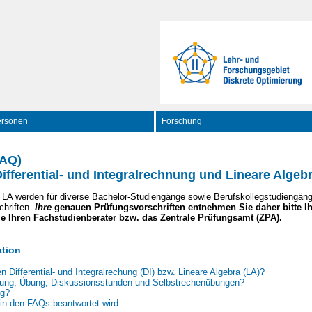
ersonen
Forschung
FAQ)
ifferential- und Integralrechnung und Lineare Algeb
 LA werden für diverse Bachelor-Studiengänge sowie Berufskollegstudiengäng
chriften.
Ihre
genauen Prüfungsvorschriften entnehmen Sie daher bitte I
 Ihren Fachstudienberater bzw. das Zentrale Prüfungsamt (ZPA).
ation
n Differential- und Integralrechung (DI) bzw. Lineare Algebra (LA)?
sung, Übung, Diskussionsstunden und Selbstrechenübungen?
ng?
 in den FAQs beantwortet wird.