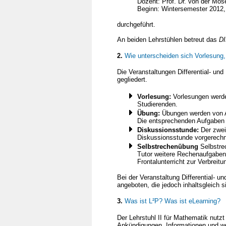
Dozent: Prof. Dr. von der Mos
Beginn: Wintersemester 2012, 
durchgeführt.
An beiden Lehrstühlen betreut das
D
2.
Wie unterscheiden sich Vorlesung
Die Veranstaltungen Differential- un
gegliedert.
Vorlesung:
Vorlesungen werde
Studierenden.
Übung:
Übungen werden von As
Die entsprechenden Aufgaben w
Diskussionsstunde:
Der zweit
Diskussionsstunde vorgerechn
Selbstrechenübung
Selbstre
Tutor weitere Rechenaufgaben 
Frontalunterricht zur Verbrei
Bei der Veranstaltung Differential-
angeboten, die jedoch inhaltsgleich s
3.
Was ist L²P? Was ist eLearning?
Der Lehrstuhl II für Mathematik nutz
Ankündigungen, Informationen und wei