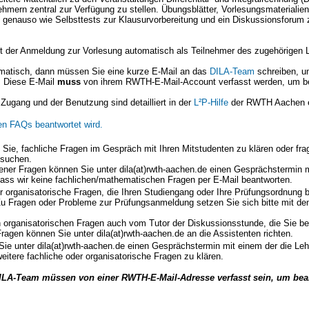
hmern zentral zur Verfügung zu stellen. Übungsblätter, Vorlesungsmaterialie
rt genauso wie Selbsttests zur Klausurvorbereitung und ein Diskussionsforum
t der Anmeldung zur Vorlesung automatisch als Teilnehmer des zugehörigen 
omatisch, dann müssen Sie eine kurze E-Mail an das
DILA-Team
schreiben, um
. Diese E-Mail
muss
von ihrem RWTH-E-Mail-Account verfasst werden, um be
Zugang und der Benutzung sind detailliert in der
L²P-Hilfe
der RWTH Aachen er
den FAQs beantwortet wird.
Sie, fachliche Fragen im Gespräch mit Ihren Mitstudenten zu klären oder fra
esuchen.
bener Fragen können Sie unter dila(at)rwth-aachen.de einen Gesprächstermin 
dass wir keine fachlichen/mathematischen Fragen per E-Mail beantworten.
 organisatorische Fragen, die Ihren Studiengang oder Ihre Prüfungsordnung be
 Zu Fragen oder Probleme zur Prüfungsanmeldung setzen Sie sich bitte mit d
organisatorischen Fragen auch vom Tutor der Diskussionsstunde, die Sie be
ragen können Sie unter dila(at)rwth-aachen.de an die Assistenten richten.
e unter dila(at)rwth-aachen.de einen Gesprächstermin mit einem der die Leh
eitere fachliche oder organisatorische Fragen zu klären.
DILA-Team müssen von einer RWTH-E-Mail-Adresse verfasst sein, um bear