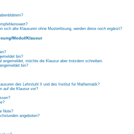
abenblättern?
 empfehlenswert?
en sich alte Klausuren ohne Musterlösung, werden diese noch ergänzt?
esung/Modul/Klausur
ten?
gemeldet bin?
l angemeldet, möchte die Klausur aber trotzdem schreiben.
 angemeldet bin?
ausuren des Lehrstuhl II und des Institut für Mathematik?
n auf die Klausur vor?
assen?
ne?
e Note?
echstunden angeboten?