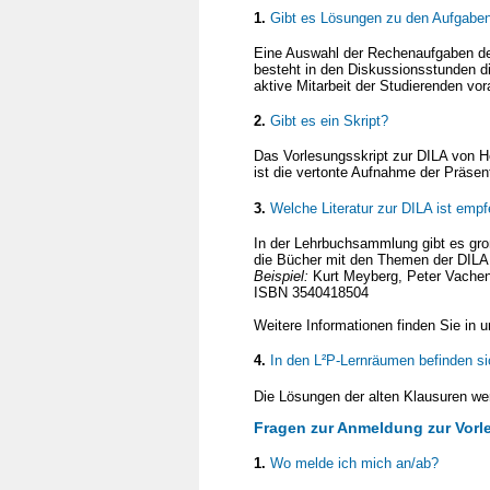
1.
Gibt es Lösungen zu den Aufgaben
Eine Auswahl der Rechenaufgaben der
besteht in den Diskussionsstunden d
aktive Mitarbeit der Studierenden vo
2.
Gibt es ein Skript?
Das Vorlesungsskript zur DILA von He
ist die vertonte Aufnahme der Präsen
3.
Welche Literatur zur DILA ist emp
In der Lehrbuchsammlung gibt es gro
die Bücher mit den Themen der DILA 
Beispiel:
Kurt Meyberg, Peter Vache
ISBN 3540418504
Weitere Informationen finden Sie in 
4.
In den L²P-Lernräumen befinden si
Die Lösungen der alten Klausuren wer
Fragen zur Anmeldung zur Vorl
1.
Wo melde ich mich an/ab?