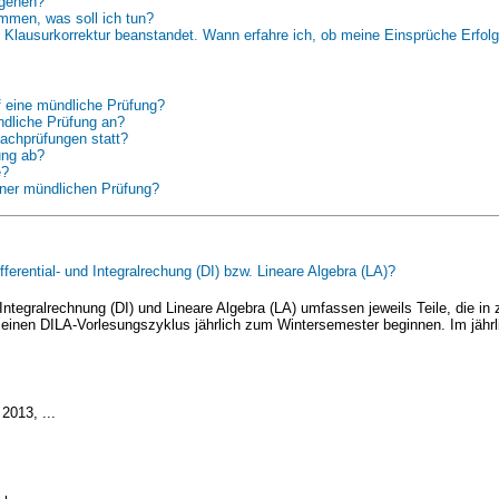
 gehen?
ommen, was soll ich tun?
e Klausurkorrektur beanstandet. Wann erfahre ich, ob meine Einsprüche Erfolg
g
f eine mündliche Prüfung?
ndliche Prüfung an?
achprüfungen statt?
ung ab?
e?
iner mündlichen Prüfung?
ferential- und Integralrechung (DI) bzw. Lineare Algebra (LA)?
 Integralrechnung (DI) und Lineare Algebra (LA) umfassen jeweils Teile, die 
einen DILA-Vorlesungszyklus jährlich zum Wintersemester beginnen. Im jähr
2013, ...