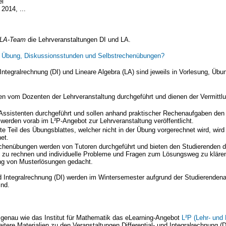
el
2014, ...
ILA-Team
die Lehrveranstaltungen DI und LA.
, Übung, Diskussionsstunden und Selbstrechenübungen?
d Integralrechnung (DI) und Lineare Algebra (LA) sind jeweils in Vorlesung, Ü
n vom Dozenten der Lehrveranstaltung durchgeführt und dienen der Vermittl
sistenten durchgeführt und sollen anhand praktischer Rechenaufgaben den Le
erden vorab im L²P-Angebot zur Lehrveranstaltung veröffentlicht.
e Teil des Übungsblattes, welcher nicht in der Übung vorgerechnet wird, wird
et.
chenübungen werden von Tutoren durchgeführt und bieten den Studierenden 
zu rechnen und individuelle Probleme und Fragen zum Lösungsweg zu klären.
tung von Musterlösungen gedacht.
 und Integralrechnung (DI) werden im Wintersemester aufgrund der Studierend
ind.
t genau wie das Institut für Mathematik das eLearning-Angebot
L²P (Lehr- und 
tere Materialien zu den Veranstaltungen Differential- und Integralrechnung (D