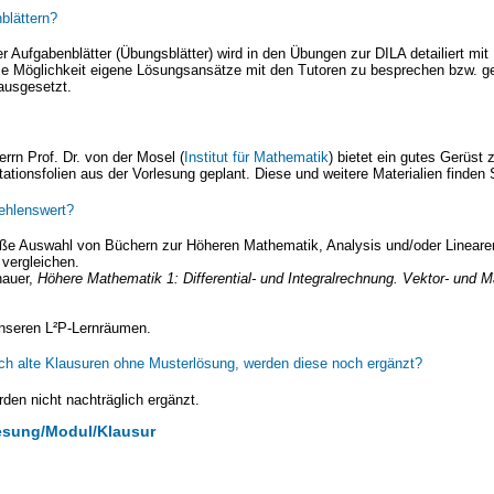
blättern?
 Aufgabenblätter (Übungsblätter) wird in den Übungen zur DILA detailiert mi
ie Möglichkeit eigene Lösungsansätze mit den Tutoren zu besprechen bzw. ge
rausgesetzt.
rrn Prof. Dr. von der Mosel (
Institut für Mathematik
) bietet ein gutes Gerüst
tationsfolien aus der Vorlesung geplant. Diese und weitere Materialien finden
fehlenswert?
ße Auswahl von Büchern zur Höheren Mathematik, Analysis und/oder Linearen
vergleichen.
nauer,
Höhere Mathematik 1: Differential- und Integralrechnung. Vektor- und 
unseren L²P-Lernräumen.
ch alte Klausuren ohne Musterlösung, werden diese noch ergänzt?
den nicht nachträglich ergänzt.
esung/Modul/Klausur