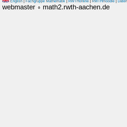
English
|
Fachgruppe Mathematik
|
RWTHonline
|
RWTHmoodle
|
Daten
webmaster
math2.rwth-aachen.de