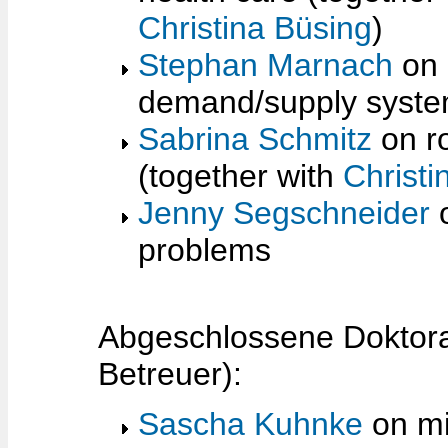
Christina Büsing
)
Stephan Marnach
on 
demand/supply syst
Sabrina Schmitz
on ro
(together with
Christi
Jenny Segschneider
o
problems
Abgeschlossene Doktorar
Betreuer):
Sascha Kuhnke
on mi