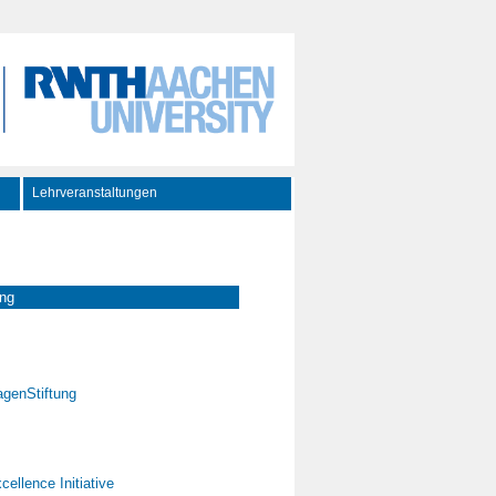
Lehrveranstaltungen
ung
genStiftung
ellence Initiative