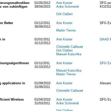
mierungsmethodiken
01/05/2012
Arie Koster
DFG pro
nz von zukünftigen
30/04/2015
Anke Schmeink
KO2311
Grit Claßen
or Better
01/12/2011
Arie Koster
DFG Exc
30/09/2012
Martin Tieves
n in
01/01/2011
Arie Koster
DAAD 
31/12/2012
Christelle Caillouet
Grit Claßen
Manuel Kutschka
ösungsalgorithmen
01/11/2011
Arie Koster
DFG Exc
31/10/2012
Manuel Kutschka
Martin Tieves
g applications in
01/09/2010
Arie Koster
Alexand
31/08/2011
Christelle Caillouet
ficient Wireless
01/04/2010
Arie Koster
DFG Exc
31/03/2011
Anke Schmeink
Grit Claßen