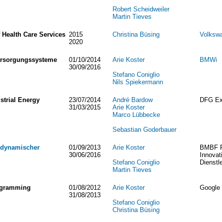
Robert Scheidweiler
Martin Tieves
Health Care Services
2015
Christina Büsing
Volkswa
2020
ersorgungssysteme
01/10/2014
Arie Koster
BMWi
30/09/2016
Stefano Coniglio
Nils Spiekermann
strial Energy
23/07/2014
André Bardow
DFG Exc
31/03/2015
Arie Koster
Marco Lübbecke
Sebastian Goderbauer
d dynamischer
01/09/2013
Arie Koster
BMBF P
30/06/2016
Innovat
Stefano Coniglio
Dienstl
Martin Tieves
rogramming
01/08/2012
Arie Koster
Google 
31/08/2013
Stefano Coniglio
Christina Büsing