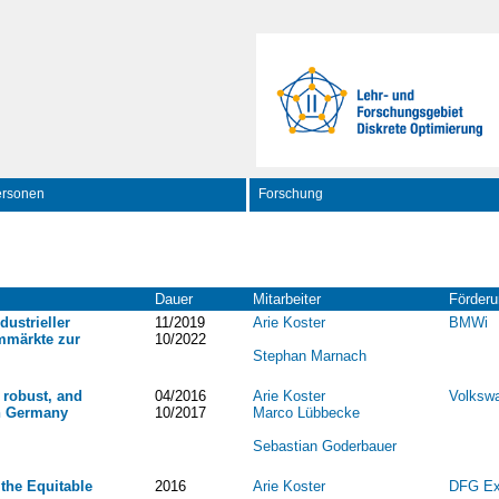
ersonen
Forschung
Dauer
Mitarbeiter
Förder
dustrieller
11/2019
Arie Koster
BMWi
mmärkte zur
10/2022
Stephan Marnach
, robust, and
04/2016
Arie Koster
Volkswa
 in Germany
10/2017
Marco Lübbecke
Sebastian Goderbauer
the Equitable
2016
Arie Koster
DFG Exc