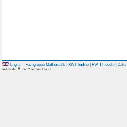
English
|
Fachgruppe Mathematik
|
RWTHonline
|
RWTHmoodle
|
Daten
webmaster
math2.rwth-aachen.de