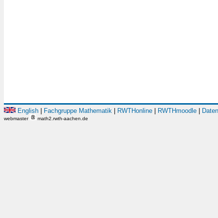
English
|
Fachgruppe Mathematik
|
RWTHonline
|
RWTHmoodle
|
Daten
webmaster
math2.rwth-aachen.de