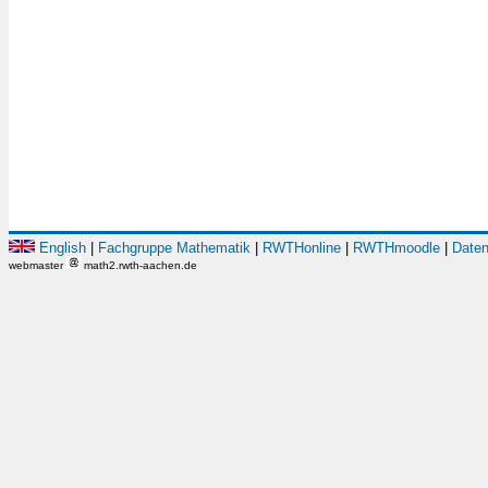
English
|
Fachgruppe Mathematik
|
RWTHonline
|
RWTHmoodle
|
Daten
webmaster
math2.rwth-aachen.de