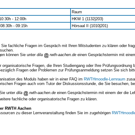
Raum
 10:30h - 12:00h
HKW 1 (1132|203)
 08:30h - 09:15h
Hörsaal II (1010|201)
Sie fachliche Fragen im Gespräch mit Ihren Mitstudenten zu klären oder frag
esuchen.
agen können Sie unter
dila
rwth-aachen.de
einen Gesprächstermin mit einem
 organisatorische Fragen, die Ihren Studiengang oder Ihre Prüfungsordnung be
 Bezüglich Fragen oder Problemen zur Prüfungsanmeldung setzen Sie sich bit
anisation des Moduls haben wir in einer FAQ im
RWTHmoodle-Lernraum
zusa
orischen Fragen auch vom Tutor der Diskussionsstunde, die Sie besuchen, be
Sie unter
dila
rwth-aachen.de
einen Gesprächstermin mit einem der die Le
eitere fachliche oder organisatorische Fragen zu klären.
 der RWTH Aachen
ssourcen zu dieser Lernveranstaltung finden Sie im zugehörigen
RWTHmoodle