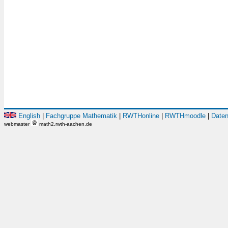
English
|
Fachgruppe Mathematik
|
RWTHonline
|
RWTHmoodle
|
Daten
webmaster
math2.rwth-aachen.de