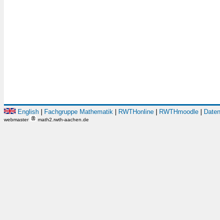
English
|
Fachgruppe Mathematik
|
RWTHonline
|
RWTHmoodle
|
Daten
webmaster
math2.rwth-aachen.de