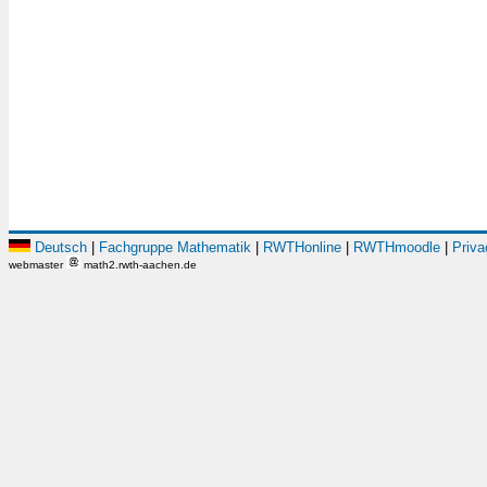
Deutsch
|
Fachgruppe Mathematik
|
RWTHonline
|
RWTHmoodle
|
Priva
webmaster
math2.rwth-aachen.de