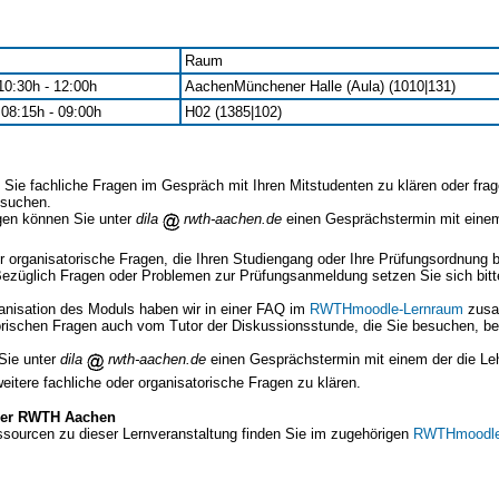
Raum
 10:30h - 12:00h
AachenMünchener Halle (Aula) (1010|131)
 08:15h - 09:00h
H02 (1385|102)
Sie fachliche Fragen im Gespräch mit Ihren Mitstudenten zu klären oder frag
esuchen.
agen können Sie unter
dila
rwth-aachen.de
einen Gesprächstermin mit einem
 organisatorische Fragen, die Ihren Studiengang oder Ihre Prüfungsordnung be
 Bezüglich Fragen oder Problemen zur Prüfungsanmeldung setzen Sie sich bit
anisation des Moduls haben wir in einer FAQ im
RWTHmoodle-Lernraum
zusa
orischen Fragen auch vom Tutor der Diskussionsstunde, die Sie besuchen, be
Sie unter
dila
rwth-aachen.de
einen Gesprächstermin mit einem der die Le
eitere fachliche oder organisatorische Fragen zu klären.
 der RWTH Aachen
ssourcen zu dieser Lernveranstaltung finden Sie im zugehörigen
RWTHmoodle