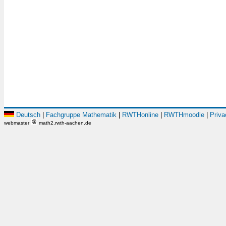
Deutsch
|
Fachgruppe Mathematik
|
RWTHonline
|
RWTHmoodle
|
Priva
webmaster
math2.rwth-aachen.de