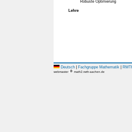
Robuste Optimierung
Lehre
Deutsch
|
Fachgruppe Mathematik
|
RWTH
webmaster
math2.rwth-aachen.de