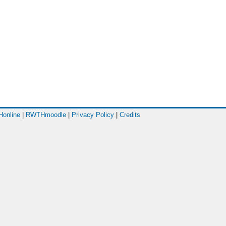
online
|
RWTHmoodle
|
Privacy Policy
|
Credits