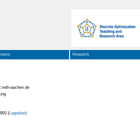
rsons
Research
.rwth-aachen.de
rung
950 (
Lageplan
)