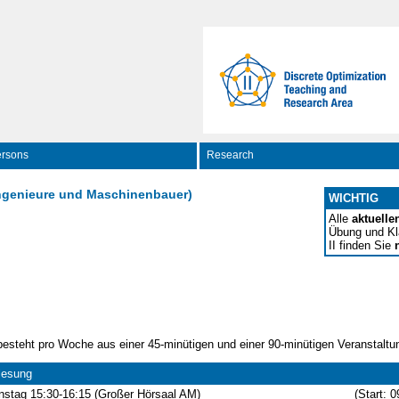
rsons
Research
singenieure und Maschinenbauer)
WICHTIG
Alle
aktuelle
Übung und Kl
II finden Sie
besteht pro Woche aus einer 45-minütigen und einer 90-minütigen Veranstaltu
lesung
nstag 15:30-16:15 (Großer Hörsaal AM)
(Start: 