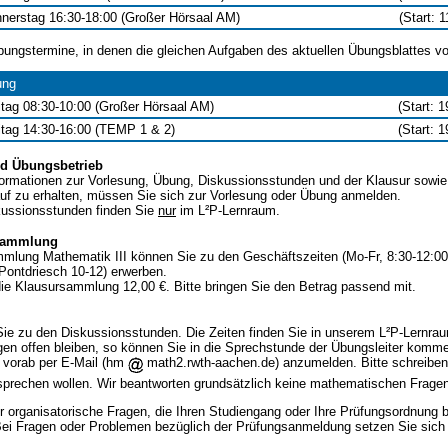
nerstag 16:30-18:00 (Großer Hörsaal AM)
(Start: 
bungstermine, in denen die gleichen Aufgaben des aktuellen Übungsblattes v
ung
itag 08:30-10:00 (Großer Hörsaal AM)
(Start: 
itag 14:30-16:00 (TEMP 1 & 2)
(Start: 
nd Übungsbetrieb
nformationen zur Vorlesung, Übung, Diskussionsstunden und der Klausur sowie 
auf zu erhalten, müssen Sie sich zur Vorlesung oder Übung anmelden.
skussionsstunden finden Sie
nur
im L²P-Lernraum.
rsammlung
mlung Mathematik III können Sie zu den Geschäftszeiten (Mo-Fr, 8:30-12:00 
Pontdriesch 10-12) erwerben.
die Klausursammlung 12,00 €. Bitte bringen Sie den Betrag passend mit.
e zu den Diskussionsstunden. Die Zeiten finden Sie in unserem L²P-Lernrau
en offen bleiben, so können Sie in die Sprechstunde der Übungsleiter komm
h vorab per E-Mail (hm
math2.rwth-aachen.de) anzumelden. Bitte schreiben 
sprechen wollen. Wir beantworten grundsätzlich keine mathematischen Fragen
 organisatorische Fragen, die Ihren Studiengang oder Ihre Prüfungsordnung be
 Bei Fragen oder Problemen bezüglich der Prüfungsanmeldung setzen Sie sich