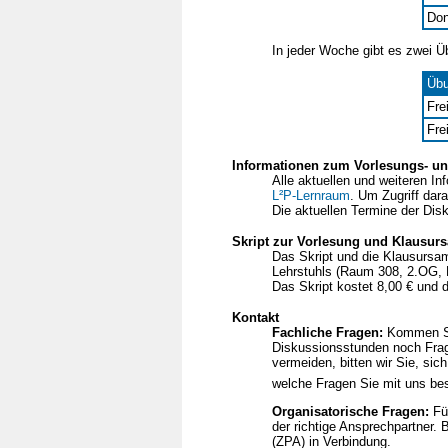
Don
In jeder Woche gibt es zwei Ü
Üb
Fre
Fre
Informationen zum Vorlesungs- u
Alle aktuellen und weiteren I
L²P-Lernraum
. Um Zugriff dar
Die aktuellen Termine der Di
Skript zur Vorlesung und Klausu
Das Skript und die Klausursam
Lehrstuhls (Raum 308, 2.OG, 
Das Skript kostet 8,00 € und 
Kontakt
Fachliche Fragen:
Kommen Si
Diskussionsstunden noch Frag
vermeiden, bitten wir Sie, sic
welche Fragen Sie mit uns be
Organisatorische Fragen:
Für
der richtige Ansprechpartner.
(ZPA) in Verbindung.