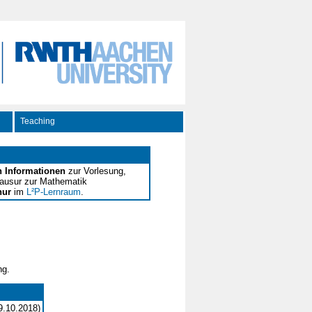
Teaching
n Informationen
zur Vorlesung,
ausur zur Mathematik
nur
im
L²P-Lernraum
.
ng.
09.10.2018)