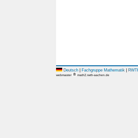
Deutsch
|
Fachgruppe Mathematik
|
RWTH
webmaster
math2.rwth-aachen.de