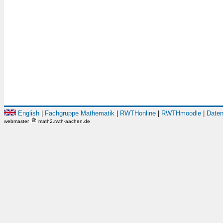
English
|
Fachgruppe Mathematik
|
RWTHonline
|
RWTHmoodle
|
Daten
webmaster
math2.rwth-aachen.de