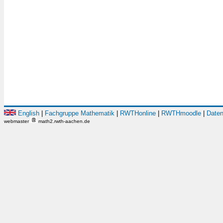
English
|
Fachgruppe Mathematik
|
RWTHonline
|
RWTHmoodle
|
Daten
webmaster
math2.rwth-aachen.de