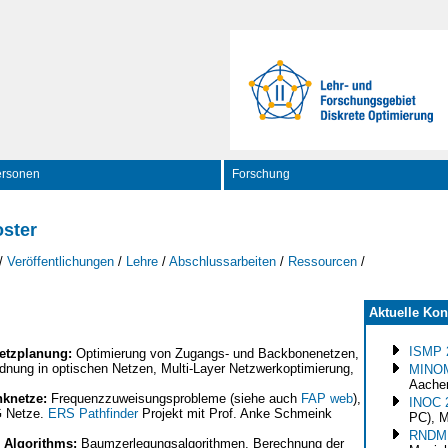
ersonen
Forschung
oster
/
Veröffentlichungen
/
Lehre
/
Abschlussarbeiten
/
Ressourcen
/
Aktuelle Kon
ISMP 
etzplanung:
Optimierung von Zugangs- und Backbonenetzen,
dnung in optischen Netzen, Multi-Layer Netzwerkoptimierung,
MINO
.
Aache
nknetze:
Frequenzzuweisungsprobleme (siehe auch
FAP web
),
INOC 
G Netze.
ERS Pathfinder
Projekt mit Prof. Anke Schmeink
PC), 
RNDM 
 Algorithms:
Baumzerlegungsalgorithmen, Berechnung der