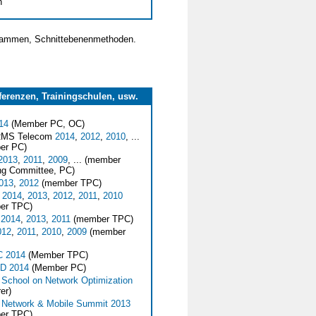
h
grammen, Schnittebenenmethoden.
erenzen, Trainingschulen, usw.
14
(Member PC, OC)
MS Telecom
2014
,
2012
,
2010
, ...
er PC)
2013
,
2011
,
2009
, ... (member
ng Committee, PC)
013
,
2012
(member TPC)
M
2014
,
2013
,
2012
,
2011
,
2010
er TPC)
N
2014
,
2013
,
2011
(member TPC)
012
,
2011
,
2010
,
2009
(member
 2014
(Member TPC)
D 2014
(Member PC)
 School on Network Optimization
er)
 Network & Mobile Summit 2013
er TPC)