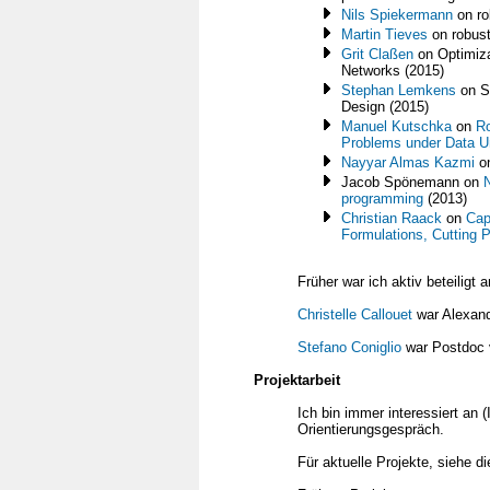
Nils Spiekermann
on ro
Martin Tieves
on robust
Grit Claßen
on Optimiza
Networks (2015)
Stephan Lemkens
on St
Design (2015)
Manuel Kutschka
on
Ro
Problems under Data U
Nayyar Almas Kazmi
o
Jacob Spönemann on
N
programming
(2013)
Christian Raack
on
Cap
Formulations, Cutting 
Früher war ich aktiv beteiligt
Christelle Callouet
war Alexand
Stefano Coniglio
war Postdoc 
Projektarbeit
Ich bin immer interessiert an
Orientierungsgespräch.
Für aktuelle Projekte, siehe d