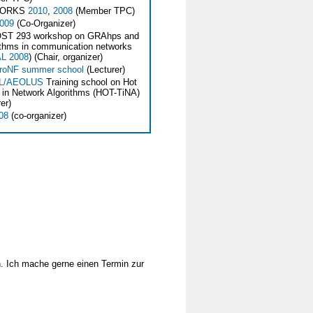
WORKS
2010
,
2008
(Member TPC)
009
(Co-Organizer)
OST 293 workshop on GRAhps and
thms in communication networks
L 2008
) (Chair, organizer)
uroNF summer school
(Lecturer)
L/AEOLUS
Training school on Hot
 in Network Algorithms (HOT-TiNA)
er)
08
(co-organizer)
n. Ich mache gerne einen Termin zur