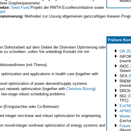
Munic
itere Graphenparameter.
etze:
Seed Fund
Projekt der RWTH Exzellenzinitiative sowie
mbH
grammierung:
Methoden zur Lösung allgemeinen ganzzahligen linearen Pro
Frühere Konf
nen Doktorarbeit auf dem Gebiet der Diskreten Optimierung oder
OR 20
e zu schreiben, sollen Sie unbedingt Kontakt mit mir
INFOR
(memb
 DoktorandInnen (mit Thema):
INOC
Steeri
optimization and applications in health care (together with
SEA
2
RND
level optimization of power demand/supply systems
(memb
ust network optimization (together with
Christina Büsing
)
DRC
 two-stage robust scheduling problems
NGI
2
TPC)
EuCNC
 (Erstgutachter oder Co-Betreuer):
APMO
d integer non-linear and robust optimization for engineering
Winter
(Lectur
n mixed-integer nonlinear optimization of energy systems and
Future
(Memb