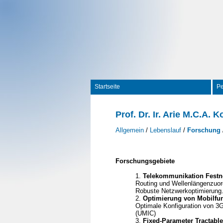
Startseite
P
Prof. Dr. Ir. Arie M.C.A. K
Allgemein
/
Lebenslauf
/
Forschung
Forschungsgebiete
1.
Telekommunikation Festn
Routing und Wellenlängenzuor
Robuste Netzwerkoptimierung
2.
Optimierung von Mobilfu
Optimale Konfiguration von 3
(UMIC)
3.
Fixed-Parameter Tractable