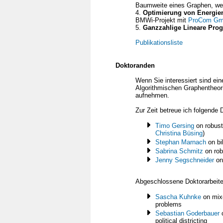
Baumweite eines Graphen, we
4.
Optimierung von Energien
BMWi-Projekt mit
ProCom G
5.
Ganzzahlige Lineare Pro
Publikationsliste
Doktoranden
Wenn Sie interessiert sind ei
Algorithmischen Graphentheori
aufnehmen.
Zur Zeit betreue ich folgende
Timo Gersing
on robust 
Christina Büsing
)
Stephan Marnach
on bi
Sabrina Schmitz
on rob
Jenny Segschneider
on
Abgeschlossene Doktorarbeiten
Sascha Kuhnke
on mixe
problems
Sebastian Goderbauer
o
political districting