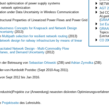
bust optimization of power supply systems
NET
 network optimization
AGT 2
tion under Data Uncertainty in Wireless Communication
3rd C
ALgori
(
GRAA
ructural Properties of Linearized Power Flows and Power Grid
1st E
bustness Concepts for Knapsack and Network Design
GRAA
ncertainty
(2013)
Topics
(Lectur
n
Multipath selection for resilient network routing
(2013)
CO 20
etwork design for railway infrastructure by means of linear
acitated Network Design - Multi-Commodity Flow
Planes, and Demand Uncertainty
(2012)
 an der Betreuung von
Sebastian Orlowski
(ZIB) und
Adrian Zymolka
(ZIB).
er-von-Humboldt Postdoc (Sept 2010-Aug 2011).
von Sept 2012 bis Jan 2016.
 (Industrie)Projekte zur (Anwendung) neuesten diskreten Optimierungsverfahre
ie
Projektseite
des Lehrstuhls.